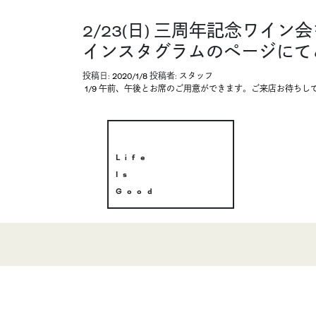
2/23(日) 三周年記念ワ
インスタグラムのページにて
投稿日:
2020/1/8
投稿者:
スタッフ
投稿ナビゲーション
1/9 午前、午後とお席のご用意ができます。ご来店お待ちし
Life
Is
Good