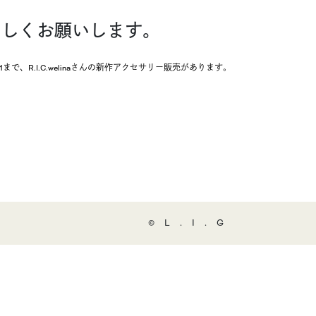
ろしくお願いします。
/31まで、R.I.C.welinaさんの新作アクセサリー販売があります。
©️L.I.G