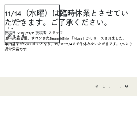
11/14（水曜）は臨時休業とさせてい
ただきます。ご了承ください。
Life
Is
投稿日:
2018/11/11
投稿者:
スタッフ
Good
投稿ナビゲーション
脱毛の新習慣。サロン専売SmoothSkin 「Muse」がリリースされました。
年内営業が12/30までとなり、12/31〜1/4まで冬休みをいただきます。1/5より
通常営業です.
©️L.I.G