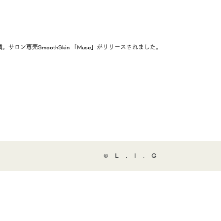
。サロン専売SmoothSkin 「Muse」がリリースされました。
©️L.I.G