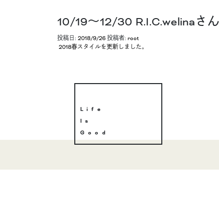
10/19〜12/30 R.I.C.w
投稿日:
2018/9/26
投稿者:
root
投稿ナビゲーション
2018春スタイルを更新しました。
Life
Is
Good